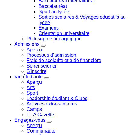
Baccalauréat international
Baccalauréat
Sport au lycée
Sorties scolaires & Voyages éducatifs au
lycée
Examens
Orientation universitaire
Philosophie pédagogique
Admissions
Aperçu
Processus d’admission
Frais de scolarité et aide financière
Se renseigner
S'inscrire
Vie étudiante
Aperçu
Arts
Sport
Leadership étudiant & Clubs
Activités extra-scolaires
Camps
LILA Gazette
Engagez-vous
Aperçu
Communauté