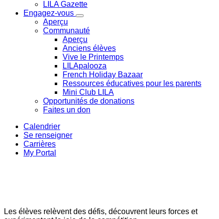
LILA Gazette
Engagez-vous
Aperçu
Communauté
Aperçu
Anciens élèves
Vive le Printemps
LILApalooza
French Holiday Bazaar
Ressources éducatives pour les parents
Mini Club LILA
Opportunités de donations
Faites un don
Calendrier
Se renseigner
Carrières
My Portal
High School Athletics
Sport au lycée
Les élèves relèvent des défis, découvrent leurs forces et