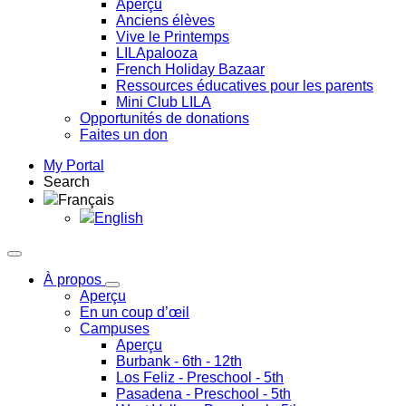
Aperçu
Anciens élèves
Vive le Printemps
LILApalooza
French Holiday Bazaar
Ressources éducatives pour les parents
Mini Club LILA
Opportunités de donations
Faites un don
My Portal
Search
Français
English
À propos
Aperçu
En un coup d’œil
Campuses
Aperçu
Burbank
- 6th - 12th
Los Feliz
- Preschool - 5th
Pasadena
- Preschool - 5th