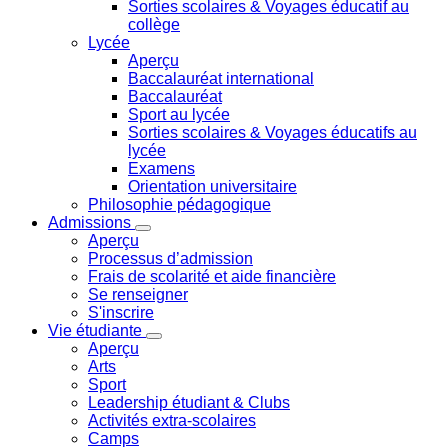
Sorties scolaires & Voyages éducatif au
collège
Lycée
Aperçu
Baccalauréat international
Baccalauréat
Sport au lycée
Sorties scolaires & Voyages éducatifs au
lycée
Examens
Orientation universitaire
Philosophie pédagogique
Admissions
Aperçu
Processus d’admission
Frais de scolarité et aide financière
Se renseigner
S'inscrire
Vie étudiante
Aperçu
Arts
Sport
Leadership étudiant & Clubs
Activités extra-scolaires
Camps