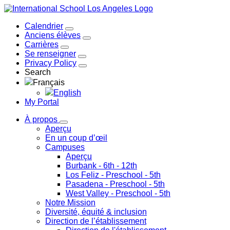
Calendrier
Anciens élèves
Carrières
Se renseigner
Privacy Policy
Search
Français
English
My Portal
À propos
Aperçu
En un coup d’œil
Campuses
Aperçu
Burbank
- 6th - 12th
Los Feliz
- Preschool - 5th
Pasadena
- Preschool - 5th
West Valley
- Preschool - 5th
Notre Mission
Diversité, équité & inclusion
Direction de l’établissement