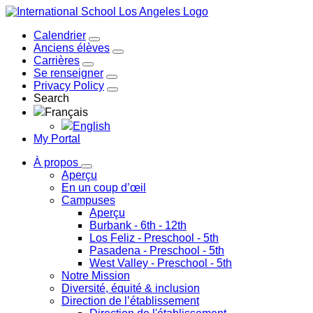
Calendrier
Anciens élèves
Carrières
Se renseigner
Privacy Policy
Search
Français
English
My Portal
À propos
Aperçu
En un coup d’œil
Campuses
Aperçu
Burbank
- 6th - 12th
Los Feliz
- Preschool - 5th
Pasadena
- Preschool - 5th
West Valley
- Preschool - 5th
Notre Mission
Diversité, équité & inclusion
Direction de l’établissement