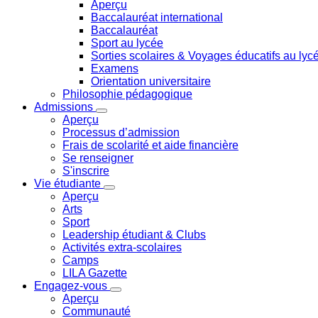
Aperçu
Baccalauréat international
Baccalauréat
Sport au lycée
Sorties scolaires & Voyages éducatifs au lyc
Examens
Orientation universitaire
Philosophie pédagogique
Admissions
Aperçu
Processus d’admission
Frais de scolarité et aide financière
Se renseigner
S'inscrire
Vie étudiante
Aperçu
Arts
Sport
Leadership étudiant & Clubs
Activités extra-scolaires
Camps
LILA Gazette
Engagez-vous
Aperçu
Communauté