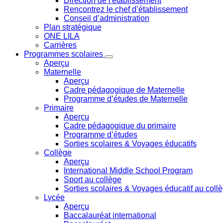
Direction de l'établissement
Rencontrez le chef d’établissement
Conseil d’administration
Plan stratégique
ONE LILA
Carrières
Programmes scolaires
Aperçu
Maternelle
Aperçu
Cadre pédagogique de Maternelle
Programme d’études de Maternelle
Primaire
Aperçu
Cadre pédagogique du primaire
Programme d’études
Sorties scolaires & Voyages éducatifs
Collège
Aperçu
International Middle School Program
Sport au collège
Sorties scolaires & Voyages éducatif au coll
Lycée
Aperçu
Baccalauréat international