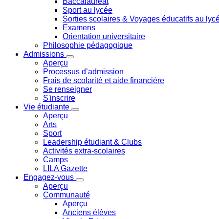
Baccalauréat
Sport au lycée
Sorties scolaires & Voyages éducatifs au lyc
Examens
Orientation universitaire
Philosophie pédagogique
Admissions
Aperçu
Processus d’admission
Frais de scolarité et aide financière
Se renseigner
S'inscrire
Vie étudiante
Aperçu
Arts
Sport
Leadership étudiant & Clubs
Activités extra-scolaires
Camps
LILA Gazette
Engagez-vous
Aperçu
Communauté
Aperçu
Anciens élèves