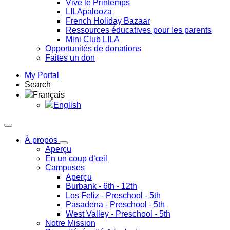
Vive le Printemps
LILApalooza
French Holiday Bazaar
Ressources éducatives pour les parents
Mini Club LILA
Opportunités de donations
Faites un don
My Portal
Search
Français
English
À propos
Aperçu
En un coup d’œil
Campuses
Aperçu
Burbank
- 6th - 12th
Los Feliz
- Preschool - 5th
Pasadena
- Preschool - 5th
West Valley
- Preschool - 5th
Notre Mission