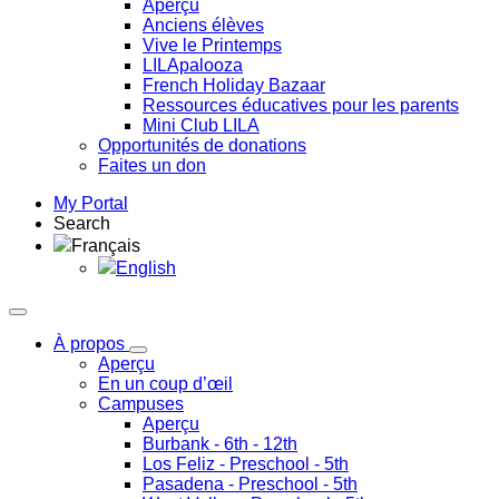
Aperçu
Anciens élèves
Vive le Printemps
LILApalooza
French Holiday Bazaar
Ressources éducatives pour les parents
Mini Club LILA
Opportunités de donations
Faites un don
My Portal
Search
Français
English
À propos
Aperçu
En un coup d’œil
Campuses
Aperçu
Burbank
- 6th - 12th
Los Feliz
- Preschool - 5th
Pasadena
- Preschool - 5th