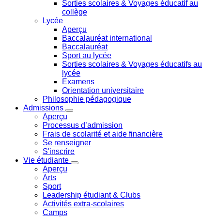
Sorties scolaires & Voyages éducatif au
collège
Lycée
Aperçu
Baccalauréat international
Baccalauréat
Sport au lycée
Sorties scolaires & Voyages éducatifs au
lycée
Examens
Orientation universitaire
Philosophie pédagogique
Admissions
Aperçu
Processus d’admission
Frais de scolarité et aide financière
Se renseigner
S'inscrire
Vie étudiante
Aperçu
Arts
Sport
Leadership étudiant & Clubs
Activités extra-scolaires
Camps