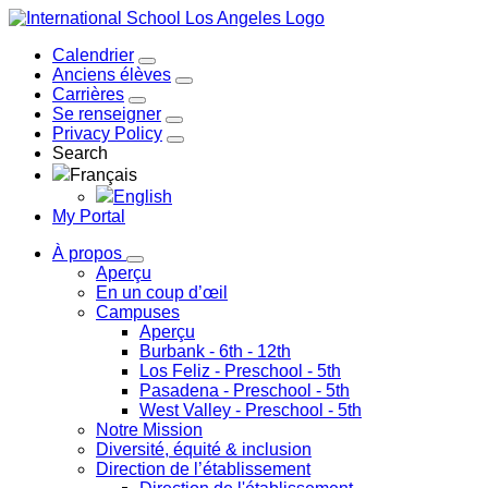
Calendrier
Anciens élèves
Carrières
Se renseigner
Privacy Policy
Search
Français
English
My Portal
À propos
Aperçu
En un coup d’œil
Campuses
Aperçu
Burbank
- 6th - 12th
Los Feliz
- Preschool - 5th
Pasadena
- Preschool - 5th
West Valley
- Preschool - 5th
Notre Mission
Diversité, équité & inclusion
Direction de l’établissement