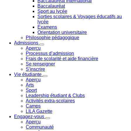
Baccalauréat international
Baccalauréat
Sport au lycée
Sorties scolaires & Voyages éducatifs au
lycée
Examens
Orientation universitaire
Philosophie pédagogique
Admissions
Aperçu
Processus d’admission
Frais de scolarité et aide financière
Se renseigner
S'inscrire
Vie étudiante
Aperçu
Arts
Sport
Leadership étudiant & Clubs
Activités extra-scolaires
Camps
LILA Gazette
Engagez-vous
Aperçu
Communauté