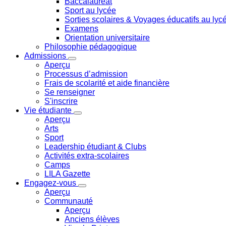
Baccalauréat
Sport au lycée
Sorties scolaires & Voyages éducatifs au lyc
Examens
Orientation universitaire
Philosophie pédagogique
Admissions
Aperçu
Processus d’admission
Frais de scolarité et aide financière
Se renseigner
S'inscrire
Vie étudiante
Aperçu
Arts
Sport
Leadership étudiant & Clubs
Activités extra-scolaires
Camps
LILA Gazette
Engagez-vous
Aperçu
Communauté
Aperçu
Anciens élèves