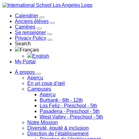
Calendrier
Anciens élèves
Carrières
Se renseigner
Privacy Policy
Search
Français
English
My Portal
À propos
Aperçu
En un coup d’œil
Campuses
Aperçu
Burbank
- 6th - 12th
Los Feliz
- Preschool - 5th
Pasadena
- Preschool - 5th
West Valley
- Preschool - 5th
Notre Mission
Diversité, équité & inclusion
Direction de l’établissement