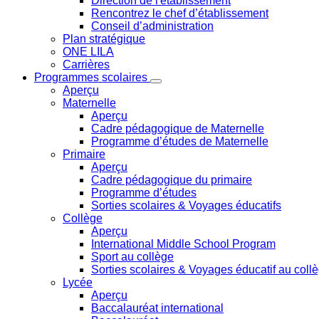
Direction de l'établissement
Rencontrez le chef d’établissement
Conseil d’administration
Plan stratégique
ONE LILA
Carrières
Programmes scolaires
Aperçu
Maternelle
Aperçu
Cadre pédagogique de Maternelle
Programme d’études de Maternelle
Primaire
Aperçu
Cadre pédagogique du primaire
Programme d’études
Sorties scolaires & Voyages éducatifs
Collège
Aperçu
International Middle School Program
Sport au collège
Sorties scolaires & Voyages éducatif au coll
Lycée
Aperçu
Baccalauréat international