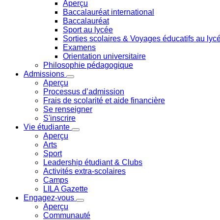
Aperçu
Baccalauréat international
Baccalauréat
Sport au lycée
Sorties scolaires & Voyages éducatifs au lyc
Examens
Orientation universitaire
Philosophie pédagogique
Admissions
Aperçu
Processus d’admission
Frais de scolarité et aide financière
Se renseigner
S'inscrire
Vie étudiante
Aperçu
Arts
Sport
Leadership étudiant & Clubs
Activités extra-scolaires
Camps
LILA Gazette
Engagez-vous
Aperçu
Communauté