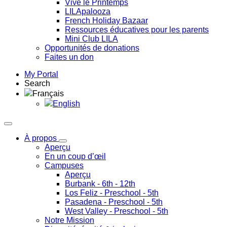
Vive le Printemps
LILApalooza
French Holiday Bazaar
Ressources éducatives pour les parents
Mini Club LILA
Opportunités de donations
Faites un don
My Portal
Search
Français
English
À propos
Aperçu
En un coup d’œil
Campuses
Aperçu
Burbank
- 6th - 12th
Los Feliz
- Preschool - 5th
Pasadena
- Preschool - 5th
West Valley
- Preschool - 5th
Notre Mission