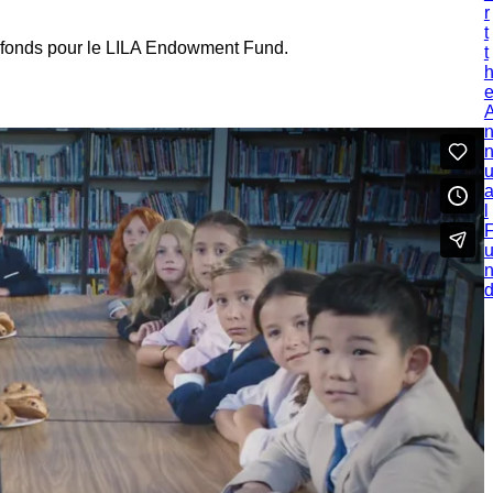
r
t
es fonds pour le LILA Endowment Fund.
t
l