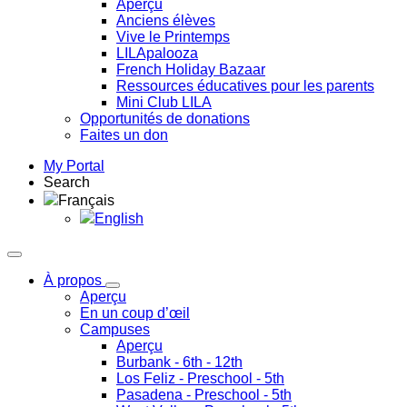
Aperçu
Anciens élèves
Vive le Printemps
LILApalooza
French Holiday Bazaar
Ressources éducatives pour les parents
Mini Club LILA
Opportunités de donations
Faites un don
My Portal
Search
Français
English
À propos
Aperçu
En un coup d’œil
Campuses
Aperçu
Burbank
- 6th - 12th
Los Feliz
- Preschool - 5th
Pasadena
- Preschool - 5th