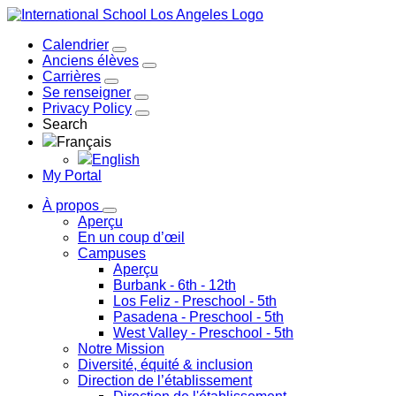
Calendrier
Anciens élèves
Carrières
Se renseigner
Privacy Policy
Search
Français
English
My Portal
À propos
Aperçu
En un coup d’œil
Campuses
Aperçu
Burbank
- 6th - 12th
Los Feliz
- Preschool - 5th
Pasadena
- Preschool - 5th
West Valley
- Preschool - 5th
Notre Mission
Diversité, équité & inclusion
Direction de l’établissement