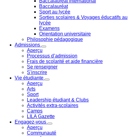
Baccalauréat international
Baccalauréat
Sport au lycée
Sorties scolaires & Voyages éducatifs au
lycée
Examens
Orientation universitaire
Philosophie pédagogique
Admissions
Aperçu
Processus d’admission
Frais de scolarité et aide financière
Se renseigner
S'inscrire
Vie étudiante
Aperçu
Arts
Sport
Leadership étudiant & Clubs
Activités extra-scolaires
Camps
LILA Gazette
Engagez-vous
Aperçu
Communauté