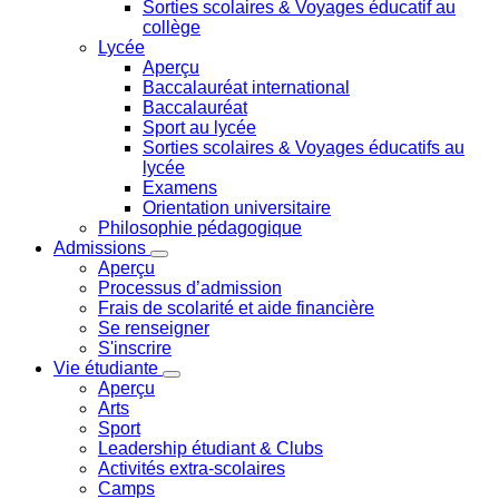
Sorties scolaires & Voyages éducatif au
collège
Lycée
Aperçu
Baccalauréat international
Baccalauréat
Sport au lycée
Sorties scolaires & Voyages éducatifs au
lycée
Examens
Orientation universitaire
Philosophie pédagogique
Admissions
Aperçu
Processus d’admission
Frais de scolarité et aide financière
Se renseigner
S'inscrire
Vie étudiante
Aperçu
Arts
Sport
Leadership étudiant & Clubs
Activités extra-scolaires
Camps